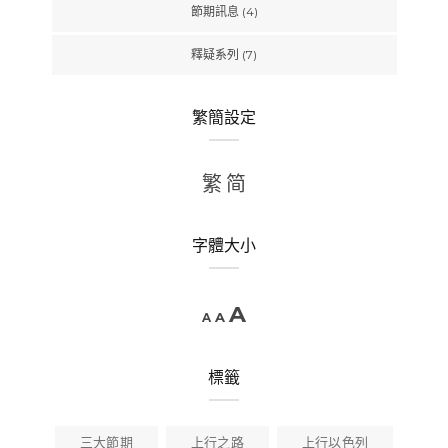
節期訊息
(4)
釋疑系列
(7)
繁簡設定
繁
简
字體大小
A
A
A
標籤
三大節期
上行之路
上行以色列