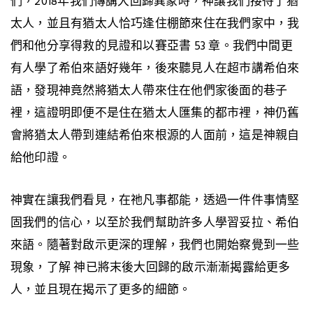
們，2018年我們傳講大回歸異象時，神讓我們接待了猶
太人，並且有猶太人恰巧逢住棚節來住在我們家中，我
們和他分享得救的見證和以賽亞書 53 章。我們中間更
有人學了希伯來語好幾年，後來聽見人在超市講希伯來
語，發現神竟然將猶太人帶來住在他們家後面的巷子
裡，這證明即便不是住在猶太人匯集的都市裡，神仍舊
會將猶太人帶到連結希伯來根源的人面前，這是神親自
給他印證。
神實在讓我們看見，在祂凡事都能，透過一件件事情堅
固我們的信心，以至於我們幫助許多人學習妥拉、希伯
來語。隨著對啟示更深的理解，我們也開始察覺到一些
現象，了解 神已將末後大回歸的啟示漸漸揭露給更多
人，並且現在揭示了更多的細節。