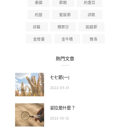
秦國
節期
約書亞
約瑟
聖誕節
詩歌
詩篇
贖罪日
逾越節
金燈臺
金牛犢
雅各
熱門文章
七七節(一)
2022-05-31
妥拉是什麼？
2022-10-12