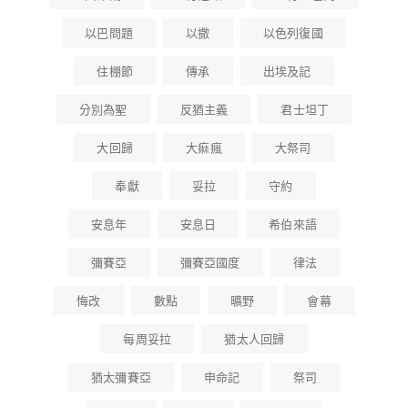
以巴問題
以撒
以色列復國
住棚節
傳承
出埃及記
分別為聖
反猶主義
君士坦丁
大回歸
大痲瘋
大祭司
奉獻
妥拉
守約
安息年
安息日
希伯來語
彌賽亞
彌賽亞國度
律法
悔改
數點
曠野
會幕
每周妥拉
猶太人回歸
猶太彌賽亞
申命記
祭司