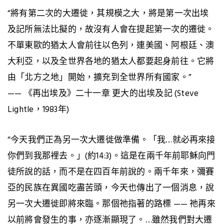
“將有第二次的大遷徙，其規模之大，將是第一次出埃
及記所無法比擬的，故沒有人會在提起第一次的遷徙。
不單東歐的猶太人會前往以色列，連美國、阿根廷、澳
大利亞，以及全世界各地的猶太人都要起身前往。它將
由「北方之地」開始，擴充到全世界所有國家。”
—— 《再出埃及》二十一章 更大的出埃及記 (Steve
Lightle，1983年)
“今天我們正為另一次大遷徙做準備。「我…就必再來接
你們到我那裡去。」(約14:3)。這是在兩千年前耶穌向門
徒所說的話，而不是在四百年前說的。兩千年來，彌賽
亞的民族在異國吃盡苦頭，今天也傳出了一個消息，說
另一次大遷徙即將來臨。那個祂指著的路標 —— 祂再來
以前將會發生的事，亦逐漸顯現了。…雖然我們對大遷