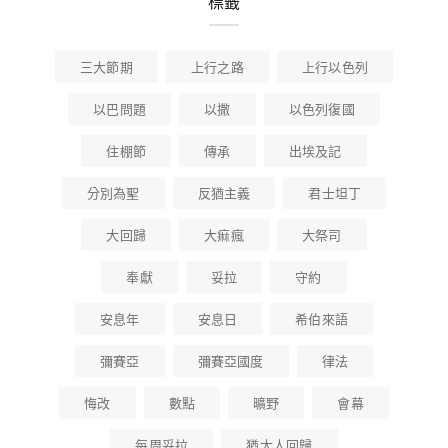
標籤
三大節期
上行之路
上行以色列
以巴問題
以撒
以色列復國
住棚節
傳承
出埃及記
分別為聖
反猶主義
君士坦丁
大回歸
大痲瘋
大祭司
奉獻
妥拉
守約
安息年
安息日
希伯來語
彌賽亞
彌賽亞國度
律法
悔改
數點
曠野
會幕
每周妥拉
猶太人回歸