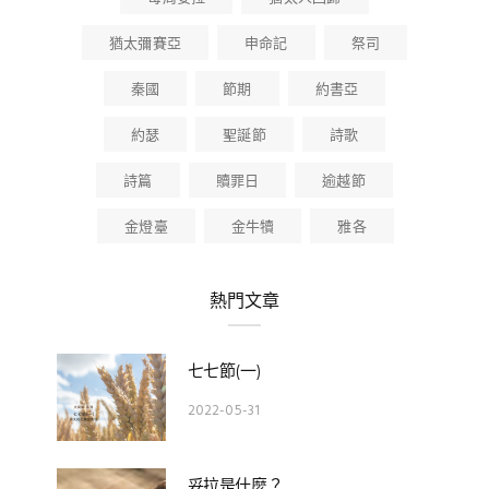
猶太彌賽亞
申命記
祭司
秦國
節期
約書亞
約瑟
聖誕節
詩歌
詩篇
贖罪日
逾越節
金燈臺
金牛犢
雅各
熱門文章
七七節(一)
2022-05-31
妥拉是什麼？