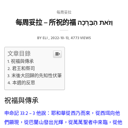
每周妥拉
每周妥拉 – 所祝的福 וְזֹאת הַבְּרָכָה
BY
ELI
2022-10-13
4773 VIEWS
文章目錄
祝福與傳承
君王和祭司
末後大回歸的先知性伏筆
本週的反思
祝福與傳承
申命記 33:2 – 3 他說：耶和華從西乃而來，從西珥向他
們顯現，從巴蘭山發出光輝，從萬萬聖者中來臨，
從他