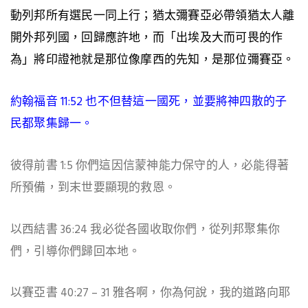
動列邦所有選民一同上行；猶太彌賽亞必帶領猶太人離
開外邦列國，回歸應許地，而「出埃及大而可畏的作
為」將印證祂就是那位像摩西的先知，是那位彌賽亞。
約翰福音 11:52 也不但替這一國死，並要將神四散的子
民都聚集歸一。
彼得前書 1:5 你們這因信蒙神能力保守的人，必能得著
所預備，到末世要顯現的救恩。
以西結書 36:24 我必從各國收取你們，從列邦聚集你
們，引導你們歸回本地。
以賽亞書 40:27 – 31 雅各啊，你為何說，我的道路向耶