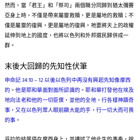
然而，當「君王」和「祭司」兩個職分同歸到猶太彌賽
亞身上時，不僅是帶來屬靈救贖，更是屬地的救贖；不
僅是屬靈的復興，更是屬地的復興。祂要將天上的政權
延伸到地上的國度，也將以色列和外邦選民歸併成一
群。
末後大回歸的先知性伏筆
申命記 34:10 – 12 以後
以色列中再沒有興起先知像摩西
的。他是耶和華面對面所認識的。耶和華打發他在埃及
地向法老和他的一切臣僕，並他的全地，行各樣神蹟奇
事，又在以色列眾人眼前顯大能的手，行一切大而可畏
的事。
妥拉的結尾停在摩西身上，並講述了他此生的事奉，說