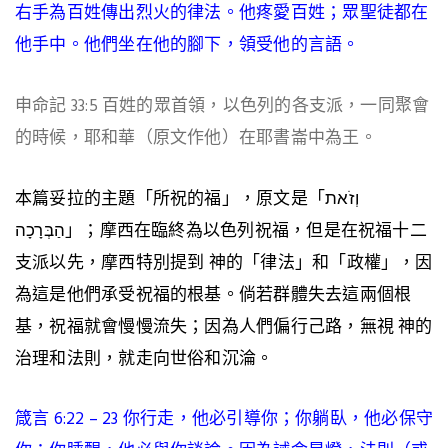
右手為百姓傳出烈火的律法
。他疼愛百姓；眾聖徒都在
他手中。他們坐在他的腳下，領受他的言語。
申命記 33:5 百姓的眾首領，以色列的各支派，一同聚會
的時候，
耶和華（原文作他）在耶書崙中為王
。
本篇妥拉的主題「所祝的福」，原文是「וְזֹאת
הַבְּרָכָה」；摩西在臨終為以色列祝福，但是在祝福十二
支派以先，摩西特別提到 神的「律法」和「政權」，因
為這是他們承受祝福的根基。倘若群體失去這兩個根
基，祝福就會慢慢流失；因為人們偏行己路，無視 神的
治理和法則，就走向世俗和沉淪。
箴言 6:22 – 23 你行走，他必引導你；你躺臥，他必保守