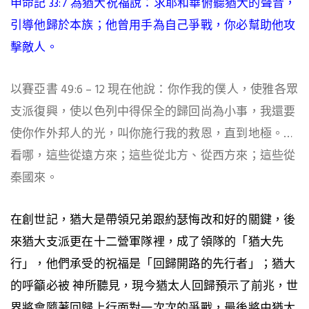
申命記 33:7 為猶大祝福說：求耶和華俯聽猶大的聲音，
引導他歸於本族；他曾用手為自己爭戰，你必幫助他攻
擊敵人。
以賽亞書 49:6 – 12 現在他說：你作我的僕人，使雅各眾
支派復興，使以色列中得保全的歸回尚為小事，我還要
使你作外邦人的光，叫你施行我的救恩，直到地極。…
看哪，這些從遠方來；這些從北方、從西方來；這些從
秦國來。
在創世記，猶大是帶領兄弟跟約瑟悔改和好的關鍵，後
來猶大支派更在十二營軍隊裡，成了領隊的「猶大先
行」，他們承受的祝福是「回歸開路的先行者」；猶大
的呼籲必被 神所聽見，現今猶太人回歸預示了前兆，世
界將會隨著回歸上行面對一次次的爭戰，最後將由猶太