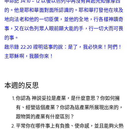
申命記 34:10 – 12 以後
以色列中再沒有興起先知像摩西
的。他是耶和華面對面所認識的。耶和華打發他在埃及
地向法老和他的一切臣僕，並他的全地，行各樣神蹟奇
事，又在以色列眾人眼前顯大能的手，行一切大而可畏
的事。
啟示錄 22:20 證明這事的說：是了，我必快來！阿們！
主耶穌啊，我願你來！
本週的反思
你認為 神説妥拉是產業，是什麼意思？你如何擁
有、經營這個產業？你認為這產業所展現出來的，
跟物質的產業有什麼區別？
平常你在哪件事上有負擔、使命感，並且能夠火熱