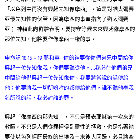
「以色列中再沒有興起先知像摩西」。這是對猶太彌賽
亞最先知性的伏筆，因為摩西的事奉指向了猶太彌賽
亞； 神藉此向群體表明，要持守等候未來興起像摩西的
那位先知，他將要作像摩西一樣的事。
申命記 18:15 – 19 耶和華─你的神要從你們弟兄中間給你
興起一位先知像我，你們要聽從他。…我必在他們弟兄
中間給他們興起一位先知像你。我要將當說的話傳給
他；他要將我一切所吩咐的都傳給他們。誰不聽他奉我
名所說的話，我必討誰的罪。
興起「像摩西的那先知」，不只是預表耶穌第一次來的
救贖，不只是人們從罪裡得到靈性的拯救，也是指著祂
要使以色列經歷最終的出埃及－末後大回歸，必且將牽