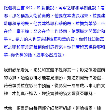
撒迦利亞書 6:12 – 15 對他說，萬軍之耶和華如此說：看
哪，那名稱為大衛苗裔的，他要在本處長起來，並要建
造耶和華的殿。
他要建造耶和華的殿
，並擔負尊榮，
坐
在位上掌王權
；又必在位上作祭司，使兩職之間籌定和
平。…
遠方的人也要來建造耶和華的殿
，你們就知道萬
軍之耶和華差遣我到你們這裡來。你們若留意聽從耶和
華─你們神的話，這事必然成就。
我們必須看見，影兒和實體不是擇其一；影兒像婚禮前
的彩排，透過彩排才能看見細節，知道如何預備婚禮，
藉著領受並在影兒中預備，從影兒一層層啟示來明白實
體，才能真正進入、迎接實體的猶太彌賽亞耶穌。
就像一幅畫是由每個部分細節所組成，無論構圖、線