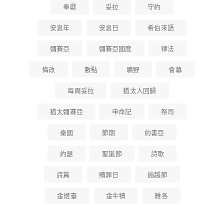
奉獻
妥拉
守約
安息年
安息日
希伯來語
彌賽亞
彌賽亞國度
律法
悔改
數點
曠野
會幕
每周妥拉
猶太人回歸
猶太彌賽亞
申命記
祭司
秦國
節期
約書亞
約瑟
聖誕節
詩歌
詩篇
贖罪日
逾越節
金燈臺
金牛犢
雅各