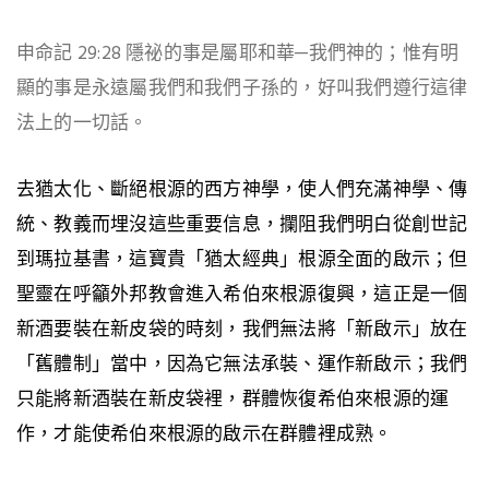
申命記 29:28 隱祕的事是屬耶和華─我們神的；惟有明
顯的事是永遠屬我們和我們子孫的，好叫我們遵行這律
法上的一切話。
去猶太化、斷絕根源的西方神學，使人們充滿神學、傳
統、教義而埋沒這些重要信息，攔阻我們明白從創世記
到瑪拉基書，這寶貴「猶太經典」根源全面的啟示；但
聖靈在呼籲外邦教會進入希伯來根源復興，這正是一個
新酒要裝在新皮袋的時刻，我們無法將「新啟示」放在
「舊體制」當中，因為它無法承裝、運作新啟示；我們
只能將新酒裝在新皮袋裡，群體恢復希伯來根源的運
作，才能使希伯來根源的啟示在群體裡成熟。