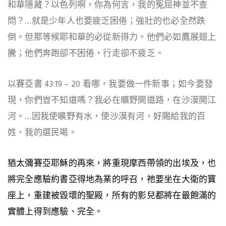
和華隱藏？
以色列啊，你為何言，我的冤屈神並不查
問？
…就是少年人也要疲乏困倦；強壯的也必全然跌
倒。但那
等候耶和華的必從新得力。他們必如鷹展翅上
騰
；他們奔跑卻不困倦，行走卻不疲乏。
以賽亞書 43:19 – 20 看哪，我要做一件新事；如今要發
現，你們豈不知道嗎？我必
在曠野開道路，在沙漠開江
河
。…因我使曠野有水，使沙漠有河，好
賜給我的百
姓、我的選民喝
。
猶太彌賽亞耶穌的再來，將重現摩西帶領的出埃及，也
將完全應驗約書亞得地為業的呼召，祂要坐在大衛的寶
座上，重建被毀壞的聖殿，所有的影兒都將在最飽滿的
實體上得到應驗、完全。