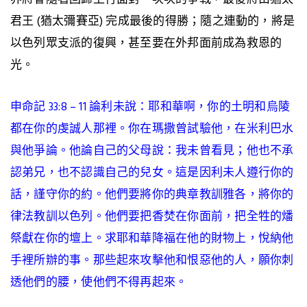
君王 (猶太彌賽亞) 完成最後的得勝；隨之連動的，將是
以色列眾支派的復興，甚至要在外邦面前成為救恩的
光。
申命記 33:8 – 11 論利未說：耶和華啊，你的土明和烏陵
都在你的虔誠人那裡。你在瑪撒曾試驗他，在米利巴水
與他爭論。他論自己的父母說：我未曾看見；他也不承
認弟兄，也不認識自己的兒女。這是因利未人遵行你的
話，謹守你的約。
他們要將你的典章教訓雅各，將你的
律法教訓以色列
。他們要把香焚在你面前，把全牲的燔
祭獻在你的壇上。求耶和華降福在他的財物上，悅納他
手裡所辦的事。那些起來攻擊他和恨惡他的人，願你刺
透他們的腰，使他們不得再起來。