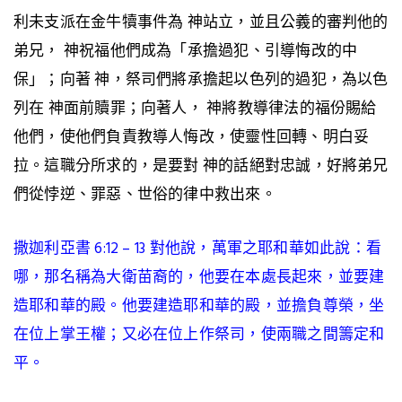
利未支派在金牛犢事件為 神站立，並且公義的審判他的
弟兄， 神祝福他們成為「承擔過犯、引導悔改的中
保」；向著 神，祭司們將承擔起以色列的過犯，為以色
列在 神面前贖罪；向著人， 神將教導律法的福份賜給
他們，使他們負責教導人悔改，使靈性回轉、明白妥
拉。這職分所求的，是要對 神的話絕對忠誠，好將弟兄
們從悖逆、罪惡、世俗的律中救出來。
撒迦利亞書 6:12 – 13 對他說，萬軍之耶和華如此說：看
哪，那名稱為大衛苗裔的，他要在本處長起來，並要建
造耶和華的殿。他要建造耶和華的殿，並擔負尊榮，
坐
在位上掌王權；又必在位上作祭司，使兩職之間籌定和
平
。