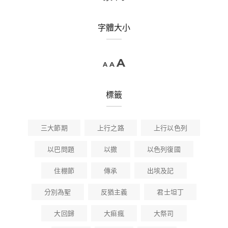
字體大小
A
A
A
標籤
三大節期
上行之路
上行以色列
以巴問題
以撒
以色列復國
住棚節
傳承
出埃及記
分別為聖
反猶主義
君士坦丁
大回歸
大痲瘋
大祭司