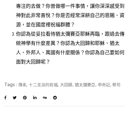
專注的去做？你曾做哪一件事情，讓你深深感受到
神對此非常喜悅？你是否經常深耕自己的恩賜、資
源，並在國度裡祝福群體？
你認為從妥拉看待猶太彌賽亞耶穌再臨，跟過去傳
統神學有什麼差異？你認為大回歸和耶穌、猶太
人、外邦人、萬國有什麼關係？你認為自己要如何
面對大回歸呢？
Tags :
,
,
,
,
,
傳承
十二支派的祝福
大回歸
猶太彌賽亞
申命記
祭司