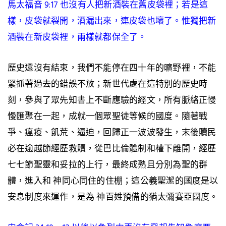
馬太福音 9:17 也沒有人把新酒裝在舊皮袋裡；若是這
樣，皮袋就裂開，酒漏出來，連皮袋也壞了。惟獨把新
酒裝在新皮袋裡，兩樣就都保全了。
歷史還沒有結束，我們不能停在四十年的曠野裡，不能
緊抓著過去的錯誤不放；新世代處在這特別的歷史時
刻，參與了眾先知書上不斷應驗的經文，所有脈絡正慢
慢匯聚在一起，成就一個眾聖徒等候的國度。隨著戰
爭、瘟疫、飢荒、逼迫，回歸正一波波發生，末後贖民
必在逾越節經歷救贖，從巴比倫體制和權下離開，經歷
七七節聖靈和妥拉的上行，最終成熟且分別為聖的群
體，進入和 神同心同住的住棚；這公義聖潔的國度是以
安息制度來運作，是為 神百姓預備的猶太彌賽亞國度。