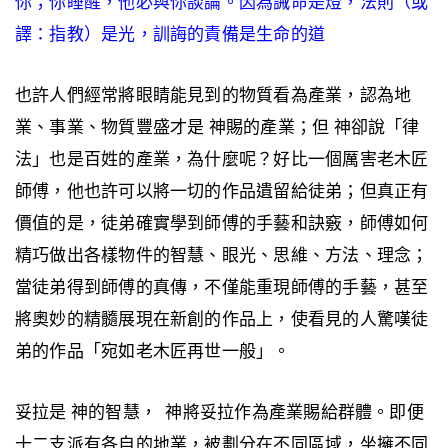
你；你睡醒，他必與你談論。因為誡命是燈，法則（或
譯：指教）是光，訓誨的責備是生命的道
也許人們經常將眼睛能見到的物質看為產業，認為地
業、事業、物質豐盛才是 神賜的產業；但 神卻說「律
法」也是百姓的產業，為什麼呢？好比一個厲害老木匠
師傅，他也許可以將一切的作品遺留給徒弟；但真正有
價值的是，徒弟確實學到師傅的手藝和訣竅，師傅如何
精巧做出各樣物件的智慧、眼光、思維、方法、理念；
當徒弟得到師傅的真傳，不僅能重現師傅的手藝，甚至
將奧妙的精髓展現在新創的作品上，使看見的人驚嘆徒
弟的作品「宛如老木匠再世一般」。
妥拉是 神的智慧， 神將妥拉作為產業賜給群體。即便
十二支派有各自的地業，被劃分在不同區域，坐擁不同