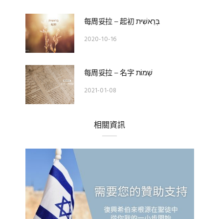
每周妥拉 – 起初 בְּרֵאשִׁית
2020-10-16
每周妥拉 – 名字 שְׁמוֹת
2021-01-08
相關資訊