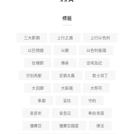
A
A
標籤
三大節期
上行之路
上行以色列
以巴問題
以撒
以色列復國
住棚節
傳承
出埃及記
分別為聖
反猶主義
君士坦丁
大回歸
大痲瘋
大祭司
奉獻
妥拉
守約
安息年
安息日
希伯來語
彌賽亞
彌賽亞國度
律法