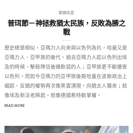
節期訊息
普珥節－神拯救猶太民族，反敗為勝之
戰
歷史總是相似，亞瑪力人向來與以色列為仇，哈曼又是
亞瑪力人、亞甲族的後代。過去亞瑪力人趁以色列出埃
及的時候，擊殺隊伍後邊軟弱的人；亞甲族更不斷擾害
以色列。而如今亞瑪力的亞甲族後裔哈曼在波斯政治上
崛起，反猶的權勢再次像黑雲湧現，向猶太人襲來；就
像埃及新法老興起，就像德國希特勒掌權。
READ MORE