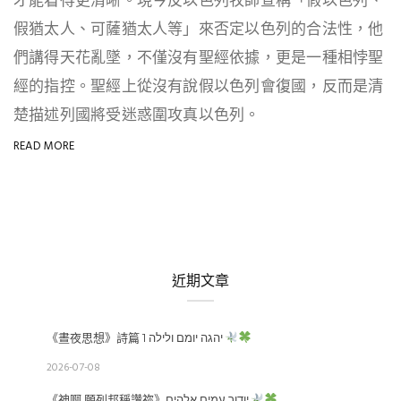
才能看得更清晰。現今反以色列牧師宣稱「假以色列、
假猶太人、可薩猶太人等」來否定以色列的合法性，他
們講得天花亂墜，不僅沒有聖經依據，更是一種相悖聖
經的指控。聖經上從沒有說假以色列會復國，反而是清
楚描述列國將受迷惑圍攻真以色列。
READ MORE
近期文章
《晝夜思想》詩篇 1 יהגה יומם ולילה
2026-07-08
《神啊 願列邦稱讚祢》יודוך עמים אלהים