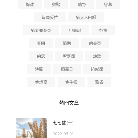
悔改
數點
曠野
會幕
每周妥拉
猶太人回歸
猶太彌賽亞
申命記
祭司
秦國
節期
約書亞
約瑟
聖誕節
詩歌
詩篇
贖罪日
逾越節
金燈臺
金牛犢
雅各
熱門文章
七七節(一)
2022-05-31